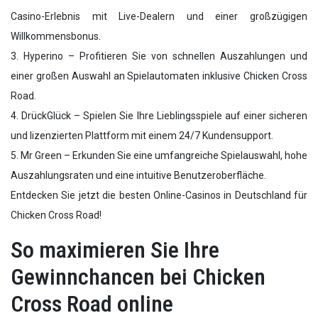
Casino-Erlebnis mit Live-Dealern und einer großzügigen
Willkommensbonus.
3. Hyperino – Profitieren Sie von schnellen Auszahlungen und
einer großen Auswahl an Spielautomaten inklusive Chicken Cross
Road.
4. DrückGlück – Spielen Sie Ihre Lieblingsspiele auf einer sicheren
und lizenzierten Plattform mit einem 24/7 Kundensupport.
5. Mr Green – Erkunden Sie eine umfangreiche Spielauswahl, hohe
Auszahlungsraten und eine intuitive Benutzeroberfläche.
Entdecken Sie jetzt die besten Online-Casinos in Deutschland für
Chicken Cross Road!
So maximieren Sie Ihre
Gewinnchancen bei Chicken
Cross Road online