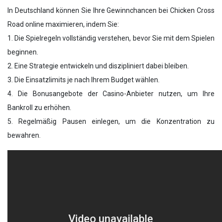
In Deutschland können Sie Ihre Gewinnchancen bei Chicken Cross
Road online maximieren, indem Sie:
1. Die Spielregeln vollständig verstehen, bevor Sie mit dem Spielen
beginnen.
2. Eine Strategie entwickeln und diszipliniert dabei bleiben.
3. Die Einsatzlimits je nach Ihrem Budget wählen.
4. Die Bonusangebote der Casino-Anbieter nutzen, um Ihre
Bankroll zu erhöhen.
5. Regelmäßig Pausen einlegen, um die Konzentration zu
bewahren.