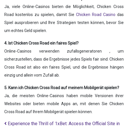
Ja, viele Online-Casinos bieten die Möglichkeit, Chicken Cross
Road kostenlos zu spielen, damit Sie
Chicken Road Casino
das
Spiel ausprobieren und Ihre Strategien testen können, bevor Sie
um echtes Geld spielen.
4. Ist Chicken Cross Road ein faires Spiel?
Online-Casinos verwenden zufallsgeneratoren , um
sicherzustellen, dass die Ergebnisse jedes Spiels fair sind. Chicken
Cross Road ist also ein faires Spiel, und die Ergebnisse hängen
einzig und allein vom Zufall ab.
5. Kann ich Chicken Cross Road auf meinem Mobilgerät spielen?
Ja, die meisten Online-Casinos haben mobile Versionen ihrer
Websites oder bieten mobile Apps an, mit denen Sie Chicken
Cross Road auf Ihrem Mobilgerät spielen können.
Post navigation
Experience the Thrill of 1xBet: Access the Official Site in