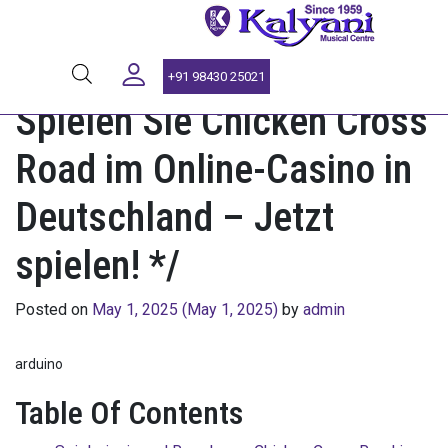
SINCE 1959
+91 98430 25021
Spielen Sie Chicken Cross
Road im Online-Casino in
Deutschland – Jetzt
spielen! */
Posted on
May 1, 2025
(May 1, 2025)
by
admin
arduino
Table Of Contents