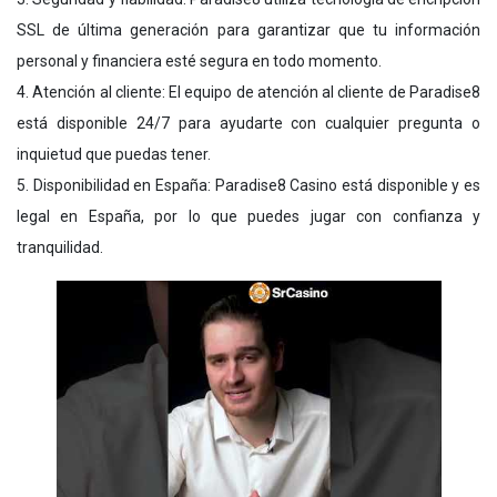
SSL de última generación para garantizar que tu información
personal y financiera esté segura en todo momento.
4. Atención al cliente: El equipo de atención al cliente de Paradise8
está disponible 24/7 para ayudarte con cualquier pregunta o
inquietud que puedas tener.
5. Disponibilidad en España: Paradise8 Casino está disponible y es
legal en España, por lo que puedes jugar con confianza y
tranquilidad.