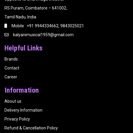
RS Puram, Coimbatore – 641002,
Tamil Nadu, India
Mobile : +91 9944334662, 9843025021
kalyanimusical1959@gmail.com
Helpful Links
Brands
Contact
Career
Information
About us
Delivery Information
Privacy Policy
Refund & Cancellation Policy