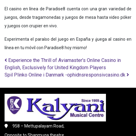
El casino en línea de Paradise8 cuenta con una gran variedad de
juegos, desde tragamonedas y juegos de mesa hasta video póker
y juegos con crupier en vivo.
Experimenta el paraíso del juego en España y ¡juega al casino en
línea en tu móvil con Paradise8 hoy mismo!
Post navigation
Experience the Thrill of Aviamaster’s Online Casino in
English, Exclusively for United Kingdom Players
Spil Plinko Online i Danmark -ophidnsresponsivcasino.dk
958 – Mettupalayam Road,
Opposite to Shanmuga theatre,